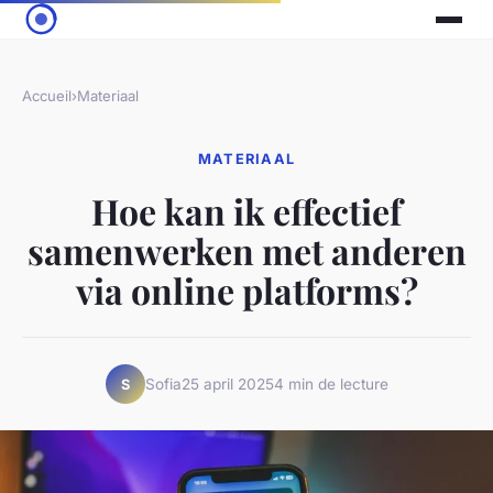
Accueil
›
Materiaal
MATERIAAL
Hoe kan ik effectief
samenwerken met anderen
via online platforms?
Sofia
25 april 2025
4 min de lecture
S